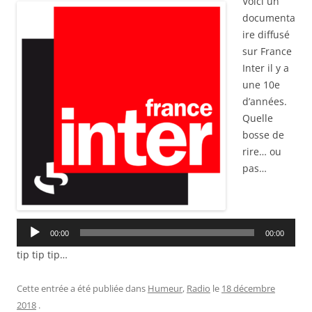
Voici un
documenta
ire diffusé
sur France
Inter il y a
une 10e
d’années.
Quelle
bosse de
rire… ou
pas…
Lecteur
audio
00:00
00:00
tip tip tip…
Cette entrée a été publiée dans
Humeur
,
Radio
le
18 décembre
2018
.