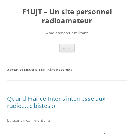
Aller
au
F1UJT – Un site personnel
contenu
radioamateur
#radioamateur-militant
Menu
ARCHIVES MENSUELLES :
DÉCEMBRE 2018
Quand France Inter s’interresse aux
radio…. cibistes :)
Laisser un commentaire