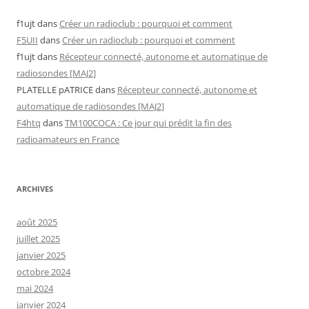
f1ujt
dans
Créer un radioclub : pourquoi et comment
F5UII
dans
Créer un radioclub : pourquoi et comment
f1ujt
dans
Récepteur connecté, autonome et automatique de
radiosondes [MAJ2]
PLATELLE pATRICE
dans
Récepteur connecté, autonome et
automatique de radiosondes [MAJ2]
F4htq
dans
TM100COCA : Ce jour qui prédit la fin des
radioamateurs en France
ARCHIVES
août 2025
juillet 2025
janvier 2025
octobre 2024
mai 2024
janvier 2024